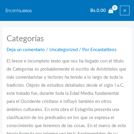
Ir
Bs.
0.00
al
contenido
Categorías
Deja un comentario
/
Uncategorized
/ Por
Encantalibros
El breve e incompleto texto que nos ha llegado con el título
de Categorías es probablemente el escrito de Aristóteles que
más comentaristas y lectores ha tenido a lo largo de toda la
tradición. Objeto de estudios detallados desde el siglo I a.C,
este tratado fue, durante toda la Edad Media, fundamental
para el Occidente cristiano e influyó también en otros
ámbitos culturales. En esta obra el Estagirita presenta una
clasificación de los predicados en los que se expresa el
conocimiento que tenemos de las cosas. En el marco de esta
teoría formula por primera vez tesis fundamentales de su