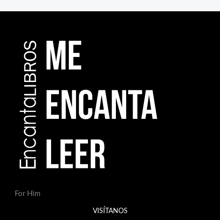
For Him
VISÍTANOS