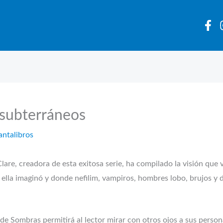
 subterráneos
antalibros
readora de esta exitosa serie, ha compilado la visión que va
 ella imaginó y donde nefilim, vampiros, hombres lobo, brujos y 
e Sombras permitirá al lector mirar con otros ojos a sus personaj