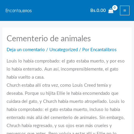
Ir
Bs.
0.00
al
contenido
Cementerio de animales
Deja un comentario
/
Uncategorized
/ Por
Encantalibros
Louis lo había comprobado: el gato estaba muerto, y por eso
lo había enterrado. Aun así, incomprensiblemente, el gato
había vuelto a casa.
Church estaba allí otra vez, como Louis Creed temía y
deseaba. Porque su hijita Ellie le había encomendado que
cuidara del gato, y Church había muerto atropellado. Louis lo
había comprobado: el gato estaba muerto, incluso lo había
enterrado más allá del cementerio de animales. Sin embargo,
Chruch había regresado, y sus ojos eran más crueles y
perversos que antes. Pero volvía a estar allí y Ellie no lo