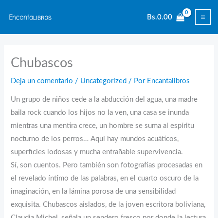
Ir
Bs.
0.00
al
contenido
Chubascos
Deja un comentario
/
Uncategorized
/ Por
Encantalibros
Un grupo de niños cede a la abducción del agua, una madre
baila rock cuando los hijos no la ven, una casa se inunda
mientras una mentira crece, un hombre se suma al espíritu
nocturno de los perros… Aquí hay mundos acuáticos,
superficies lodosas y mucha entrañable supervivencia.
Sí, son cuentos. Pero también son fotografías procesadas en
el revelado íntimo de las palabras, en el cuarto oscuro de la
imaginación, en la lámina porosa de una sensibilidad
exquisita. Chubascos aislados, de la joven escritora boliviana,
Claudia Michel, señala un sendero fresco por donde la lectura