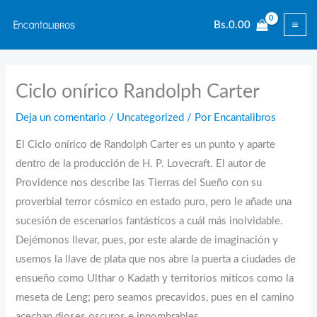
Ir
Bs.
0.00
al
contenido
Ciclo onírico Randolph Carter
Deja un comentario
/
Uncategorized
/ Por
Encantalibros
El Ciclo onírico de Randolph Carter es un punto y aparte
dentro de la producción de H. P. Lovecraft. El autor de
Providence nos describe las Tierras del Sueño con su
proverbial terror cósmico en estado puro, pero le añade una
sucesión de escenarios fantásticos a cuál más inolvidable.
Dejémonos llevar, pues, por este alarde de imaginación y
usemos la llave de plata que nos abre la puerta a ciudades de
ensueño como Ulthar o Kadath y territorios míticos como la
meseta de Leng; pero seamos precavidos, pues en el camino
acechan dioses oscuros e innombrables.