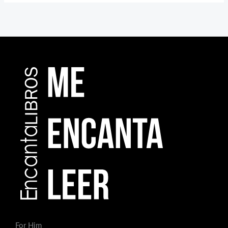
For Him