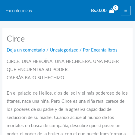
Ir
Bs.
0.00
al
contenido
Circe
Deja un comentario
/
Uncategorized
/ Por
Encantalibros
CIRCE. UNA HEROÍNA. UNA HECHICERA. UNA MUJER
QUE ENCUENTRA SU PODER.
CAERÁS BAJO SU HECHIZO.
En el palacio de Helios, dios del sol y el más poderoso de los
titanes, nace una niña. Pero Circe es una niña rara: carece de
los poderes de su padre y de la agresiva capacidad de
seducción de su madre. Cuando acude al mundo de los
mortales en busca de compañía, descubre que sí posee un
poder, el poder de la brujería, con el que puede transformar a