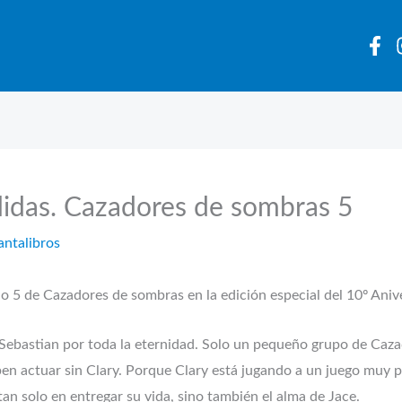
didas. Cazadores de sombras 5
antalibros
de Cazadores de sombras en la edición especial del 10º Anive
a Sebastian por toda la eternidad. Solo un pequeño grupo de Caz
ben actuar sin Clary. Porque Clary está jugando a un juego muy pe
tan solo en entregar su vida, sino también el alma de Jace.