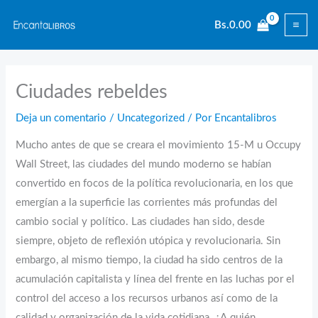
Ir
Bs.
0.00
al
contenido
Ciudades rebeldes
Deja un comentario
/
Uncategorized
/ Por
Encantalibros
Mucho antes de que se creara el movimiento 15-M u Occupy
Wall Street, las ciudades del mundo moderno se habían
convertido en focos de la política revolucionaria, en los que
emergían a la superficie las corrientes más profundas del
cambio social y político. Las ciudades han sido, desde
siempre, objeto de reflexión utópica y revolucionaria. Sin
embargo, al mismo tiempo, la ciudad ha sido centros de la
acumulación capitalista y línea del frente en las luchas por el
control del acceso a los recursos urbanos así como de la
calidad y organización de la vida cotidiana. ¿A quién