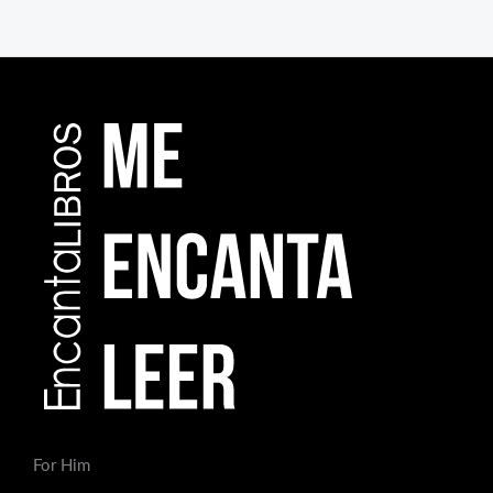
For Him