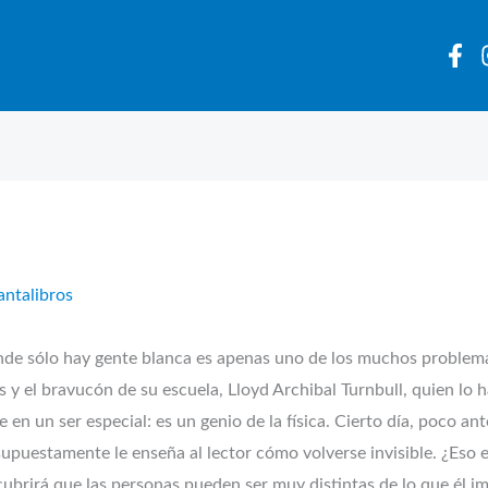
antalibros
donde sólo hay gente blanca es apenas uno de los muchos problem
s y el bravucón de su escuela, Lloyd Archibal Turnbull, quien lo 
 en un ser especial: es un genio de la física. Cierto día, poco a
puestamente le enseña al lector cómo volverse invisible. ¿Eso es p
cubrirá que las personas pueden ser muy distintas de lo que él i