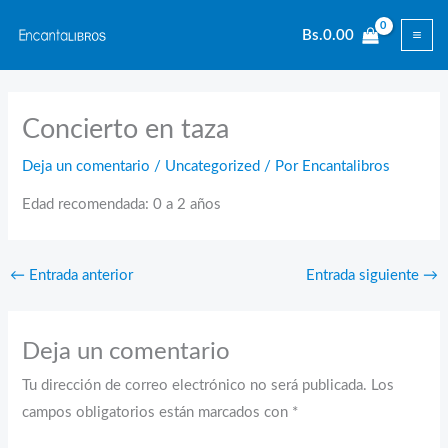
Ir
Bs.
0.00
al
contenido
Concierto en taza
Deja un comentario
/
Uncategorized
/ Por
Encantalibros
Edad recomendada: 0 a 2 años
←
Entrada anterior
Entrada siguiente
→
Deja un comentario
Tu dirección de correo electrónico no será publicada.
Los
campos obligatorios están marcados con
*