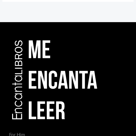
For Him