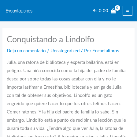
Ir
Bs.
0.00
al
contenido
Conquistando a Lindolfo
Deja un comentario
/
Uncategorized
/ Por
Encantalibros
Julia, una ratona de biblioteca y experta bailarina, está en
peligro. Una niña conocida como la hija del padre de familia
desea por sobre todas las cosas acabar con ella y no le
importa lastimar a Ernestina, bibliotecaria y amiga de Julia,
con tal de obtener sus objetivos. Lindolfo es un gato
engreído que quiere hacer lo que los otros felinos hacen:
Comer ratones. Y la hija del padre de familia lo sabe. Sin
embargo, Lindolfo está a punto de recibir una lección que le
durará toda su vida. ¿Tendrá algo que ver Julia, la ratona de
biblioteca, en todo esto? A lo mejor, gracias a Julia, Lindolfo