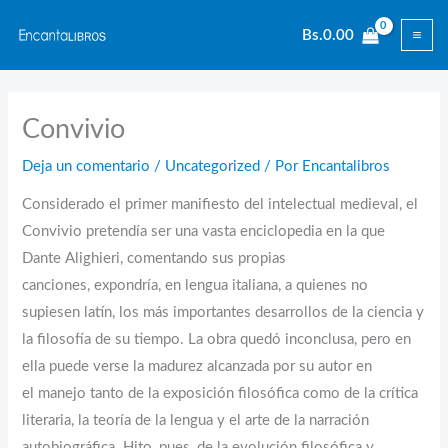
Ir
Bs.
0.00
al
contenido
Convivio
Deja un comentario
/
Uncategorized
/ Por
Encantalibros
Considerado el primer manifiesto del intelectual medieval, el
Convivio pretendía ser una vasta enciclopedia en la que
Dante Alighieri, comentando sus propias
canciones, expondría, en lengua italiana, a quienes no
supiesen latín, los más importantes desarrollos de la ciencia y
la filosofía de su tiempo. La obra quedó inconclusa, pero en
ella puede verse la madurez alcanzada por su autor en
el manejo tanto de la exposición filosófica como de la crítica
literaria, la teoría de la lengua y el arte de la narración
autobiográfica. Hito, pues, de la evolución filosófica y