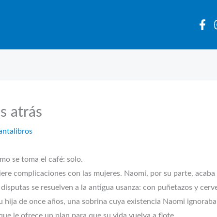
s atrás
antalibros
omo se toma el café: solo.
re complicaciones con las mujeres. Naomi, por su parte, acaba de
disputas se resuelven a la antigua usanza: con puñetazos y cerve
u hija de once años, una sobrina cuya existencia Naomi ignoraba.
ue le ofrece un plan para que su vida vuelva a flote.