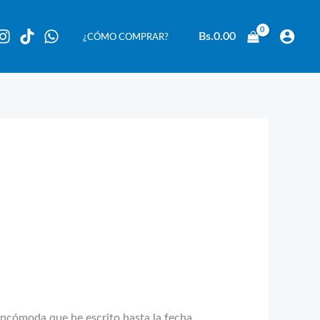
Bs.
0.00
¿CÓMO COMPRAR?
 incómoda que he escrito hasta la fecha.