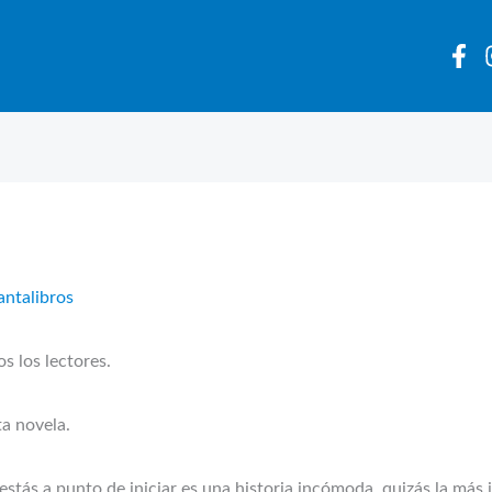
antalibros
s los lectores.
a novela.
 estás a punto de iniciar es una historia incómoda, quizás la más