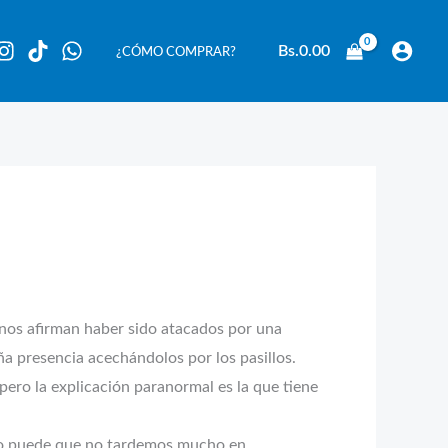
Bs.
0.00
¿CÓMO COMPRAR?
nos afirman haber sido atacados por una
ña presencia acechándolos por los pasillos.
ero la explicación paranormal es la que tiene
pero puede que no tardemos mucho en