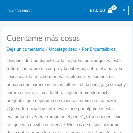
Ir
Bs.
0.00
al
contenido
Cuéntame más cosas
Deja un comentario
/
Uncategorized
/ Por
Encantalibros
Después de Cuéntamelo todo se podría pensar que ya está
todo dicho sobre el cuerpo y la pubertad, sobre el amor y la
sexualidad. Ni mucho menos: las alumnas y alumnos de
primaria que participan en los talleres de la pedagoga sexual y
autora de este aclamado libro, siguen teniendo muchas
preguntas que depositan de manera anónima en su buzón.
¿Qué diferencia hay entre estar loco por alguien y estar
enamorado? ¿Puede romperse el pene? ¿Cómo tienen sexo
los que van en silla de ruedas? Muchas de estas cuestiones
dejan entrever que Internet es el primer sitio al que los y las