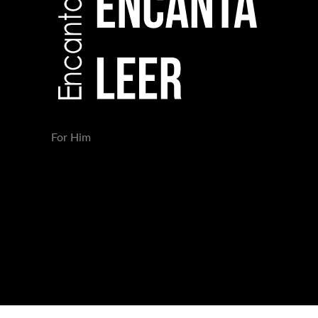
For Him