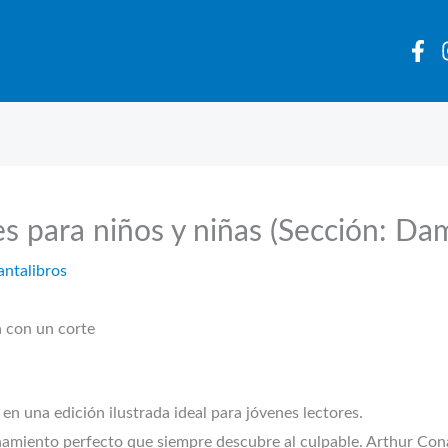
les para niños y niñas (Sección: D
antalibros
a con un corte
s en una edición ilustrada ideal para jóvenes lectores.
onamiento perfecto que siempre descubre al culpable. Arthur Con