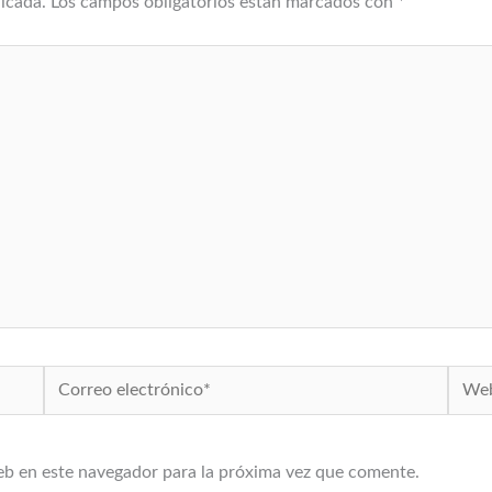
licada.
Los campos obligatorios están marcados con
*
Correo
Web
electrónico*
eb en este navegador para la próxima vez que comente.