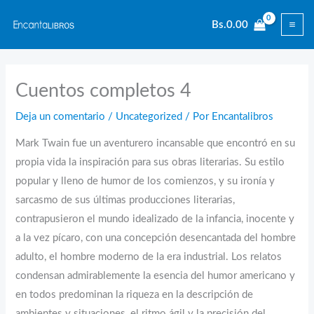
Ir
Bs.
0.00
al
contenido
Cuentos completos 4
Deja un comentario
/
Uncategorized
/ Por
Encantalibros
Mark Twain fue un aventurero incansable que encontró en su
propia vida la inspiración para sus obras literarias. Su estilo
popular y lleno de humor de los comienzos, y su ironía y
sarcasmo de sus últimas producciones literarias,
contrapusieron el mundo idealizado de la infancia, inocente y
a la vez pícaro, con una concepción desencantada del hombre
adulto, el hombre moderno de la era industrial. Los relatos
condensan admirablemente la esencia del humor americano y
en todos predominan la riqueza en la descripción de
ambientes y situaciones, el ritmo ágil y la precisión del