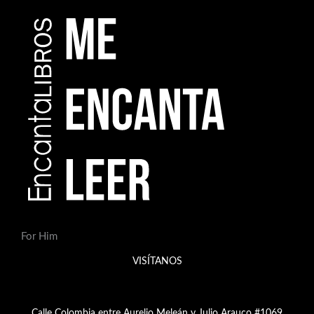
For Him
VISÍTANOS
Calle Colombia entre Aurelio Meleán y Julio Arauco #1069