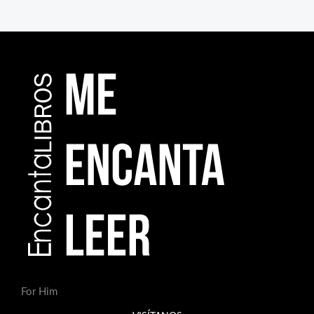
For Him