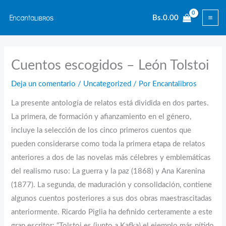
Ir
Bs.
0.00
al
contenido
Cuentos escogidos – León Tolstoi
Deja un comentario
/
Uncategorized
/ Por
Encantalibros
La presente antología de relatos está dividida en dos partes.
La primera, de formación y afianzamiento en el género,
incluye la selección de los cinco primeros cuentos que
pueden considerarse como toda la primera etapa de relatos
anteriores a dos de las novelas más célebres y emblemáticas
del realismo ruso: La guerra y la paz (1868) y Ana Karenina
(1877). La segunda, de maduración y consolidación, contiene
algunos cuentos posteriores a sus dos obras maestrascitadas
anteriormente. Ricardo Piglia ha definido certeramente a este
gran escritor: “Tolstoi es (junto a Kafka) el ejemplo más nítido