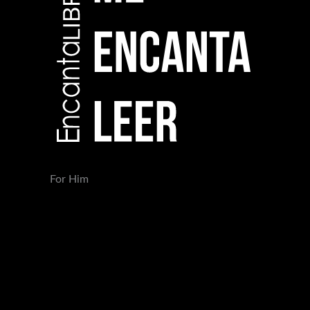
For Him