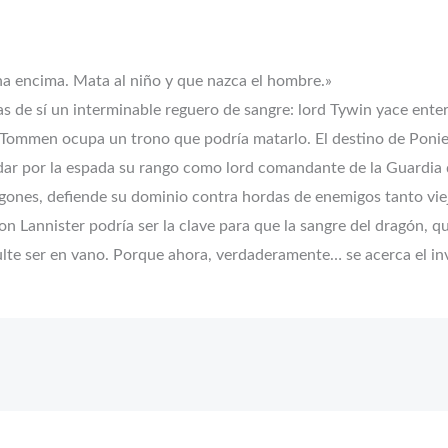
cha encima. Mata al niño y que nazca el hombre.»
ras de sí un interminable reguero de sangre: lord Tywin yace ente
 Tommen ocupa un trono que podría matarlo. El destino de Ponie
dar por la espada su rango como lord comandante de la Guardia d
gones, defiende su dominio contra hordas de enemigos tanto vi
rion Lannister podría ser la clave para que la sangre del dragón, 
sulte ser en vano. Porque ahora, verdaderamente… se acerca el in