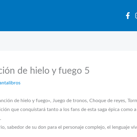
ión de hielo y fuego 5
antalibros
anción de hielo y fuego», Juego de tronos, Choque de reyes, Tor
dición que conquistará tanto a los fans de esta saga épica como 
.
o, sabedor de su don para el personaje complejo, el lenguaje vívi