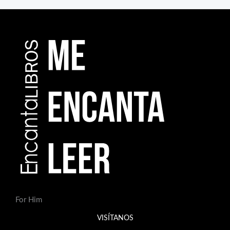
For Him
VISÍTANOS