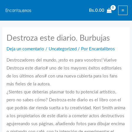
Ir
Bs.
0.00
al
contenido
Destroza este diario. Burbujas
Deja un comentario
/
Uncategorized
/ Por
Encantalibros
Destrozadores del mundo, ¡esto es para vosotros! Vuelve
Destroza este diario# uno de los mayores éxitos editoriales
de los últimos años# con una nueva cubierta para los fans
más fieles de la autora.
¿Sientes que deberías plasmar todo tu potencial artístico,
pero no sabes cómo? Destroza este diario es el libro con el
que podrás dar rienda suelta a tu creatividad. Keri Smith anima
a los propietarios de este diario a cometer actos destructivos
agujereando sus páginas, añadiendo fotos para dibujar encima
o pintando con café, con la intención de experimentar el