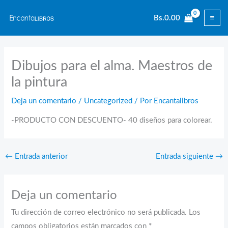
Ir
Bs.
0.00
al
contenido
Dibujos para el alma. Maestros de
la pintura
Deja un comentario
/
Uncategorized
/ Por
Encantalibros
-PRODUCTO CON DESCUENTO- 40 diseños para colorear.
←
Entrada anterior
Entrada siguiente
→
Deja un comentario
Tu dirección de correo electrónico no será publicada.
Los
campos obligatorios están marcados con
*