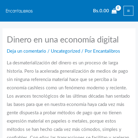
Ir
Bs.
0.00
al
contenido
Dinero en una economía digital
Deja un comentario
/
Uncategorized
/ Por
Encantalibros
La desmaterialización del dinero es un proceso de larga
historia. Pero la acelerada generalización de medios de pago
sin ninguna referencia material hace que se perciba a la
economía cashless como un fenómeno moderno y reciente.
Los avances tecnológicos de las últimas décadas han sentado
las bases para que en nuestra economía haya cada vez más
gente dispuesta a probar métodos de pago que no tienen
expresión material en papeles o metales, porque estos
métodos se han hecho cada vez más cómodos, simples y
confiables. Con ellos las transacciones se facilitan y aceleran,