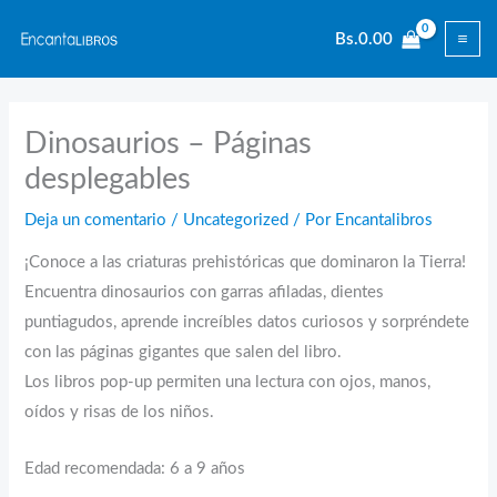
Ir
Bs.
0.00
al
contenido
Dinosaurios – Páginas
desplegables
Deja un comentario
/
Uncategorized
/ Por
Encantalibros
¡Conoce a las criaturas prehistóricas que dominaron la Tierra!
Encuentra dinosaurios con garras afiladas, dientes
puntiagudos, aprende increíbles datos curiosos y sorpréndete
con las páginas gigantes que salen del libro.
Los libros pop-up permiten una lectura con ojos, manos,
oídos y risas de los niños.
Edad recomendada: 6 a 9 años