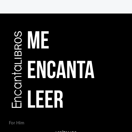
For Him