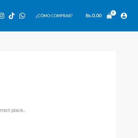
Bs.
0.00
¿CÓMO COMPRAR?
rect place..