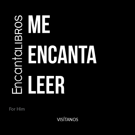
For Him
VISÍTANOS