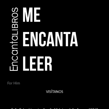
For Him
VISÍTANOS