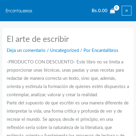
Ir
Bs.
0.00
al
contenido
El arte de escribir
Deja un comentario
/
Uncategorized
/ Por
Encantalibros
-PRODUCTO CON DESCUENTO- Este libro no se limita a
proporcionar unas técnicas, unas pautas y unas recetas para
redactar de manera correcta un texto, sino que, además,
orienta y estimula la formación de quienes estén dispuestos a
contemplar, analizar, valorar y crear la realidad.
Parte del supuesto de que escribir es una manera diferente de
interpretar la vida, una forma crítica y profunda de ver y de
recrear el mundo. Se apoya, desde el principio, en una
reflexión seria sobre la naturaleza de la literatura, que
estimula, orienta y fundamenta los procesos de lectura y de