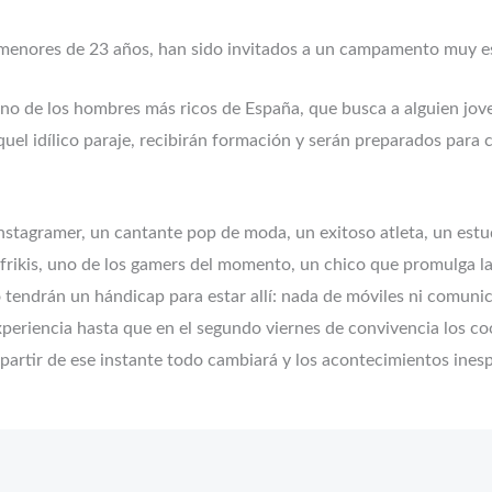
 menores de 23 años, han sido invitados a un campamento muy esp
uno de los hombres más ricos de España, que busca a alguien jov
quel idílico paraje, recibirán formación y serán preparados para 
instagramer, un cantante pop de moda, un exitoso atleta, un estud
 frikis, uno de los gamers del momento, un chico que promulga l
lo tendrán un hándicap para estar allí: nada de móviles ni comuni
 experiencia hasta que en el segundo viernes de convivencia los 
 partir de ese instante todo cambiará y los acontecimientos ines