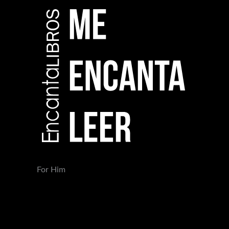
For Him