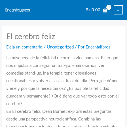
Ir
Bs.
0.00
al
contenido
El cerebro feliz
Deja un comentario
/
Uncategorized
/ Por
Encantalibros
La búsqueda de la felicidad recorre la vida humana. Es lo que
nos impulsa a conseguir un trabajo, enamorarnos, ver
comedias stand-up, ir a terapia, tener obsesiones
cuestionables y volver a casa al final del día. Pero ¿de dónde
viene y por qué la necesitamos? ¿Es posible la felicidad
duradera y permanente? ¿Qué tiene que ver todo esto con el
cerebro?
En El cerebro feliz, Dean Burnett explora estas preguntas
desde una perspectiva neurocientífica. Combina las
investigaciones recientes y teorías sobre el funcionamiento