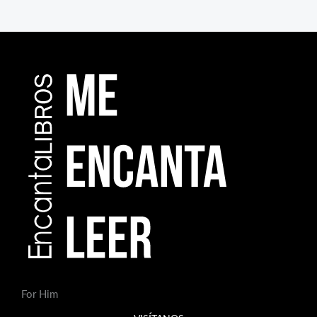
For Him