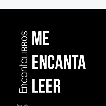
For Him