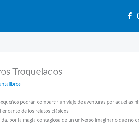
icos Troquelados
antalibros
s podrán compartir un viaje de aventuras por aquellas histo
 encanto de los relatos clásicos.
ida, por la magia contagiosa de un universo imaginario que no dej