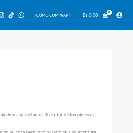
Bs.
0.00
¿CÓMO COMPRAR?
áxima aspiración es disfrutar de los placeres
a en su casa para involucrarlo en una aventura.