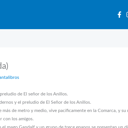
da)
antalibros
reludio de El señor de los Anillos.
ernos y el preludio de El Señor de los Anillos.
 más de metro y medio, vive pacíficamente en la Comarca, y su m
ar con los amigos.
 el mago Gandalf y un grupo de trece enanos se presentan un dí