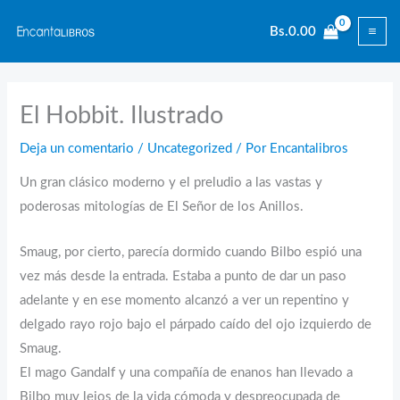
Ir
Bs.
0.00
al
contenido
El Hobbit. Ilustrado
Deja un comentario
/
Uncategorized
/ Por
Encantalibros
Un gran clásico moderno y el preludio a las vastas y
poderosas mitologías de El Señor de los Anillos.
Smaug, por cierto, parecía dormido cuando Bilbo espió una
vez más desde la entrada. Estaba a punto de dar un paso
adelante y en ese momento alcanzó a ver un repentino y
delgado rayo rojo bajo el párpado caído del ojo izquierdo de
Smaug.
El mago Gandalf y una compañía de enanos han llevado a
Bilbo muy lejos de la vida cómoda y despreocupada de