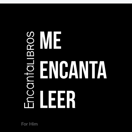
For Him