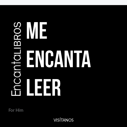
For Him
VISÍTANOS