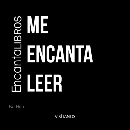
For Him
VISÍTANOS