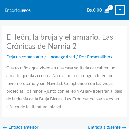
Ir
Bs.
0.00
al
contenido
El león, la bruja y el armario. Las
Crónicas de Narnia 2
Deja un comentario
/
Uncategorized
/ Por
Encantalibros
Cuatro niños que viven en una casa solitaria descubren un
armario que da acceso a Narnia, un país congelado en un
invierno eterno y sin Navidad. Cumpliendo con las viejas
profecías, los niños –junto con el león Aslan- liberarán al país
de la tiranía de la Bruja Blanca. Las Crónicas de Narnia es un
clásico de la literatura infantil.
←
Entrada anterior
Entrada siguiente
→