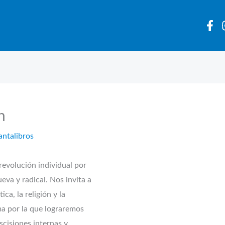
n
antalibros
revolución individual por
va y radical. Nos invita a
ca, la religión y la
ma por la que lograremos
scisiones internas y