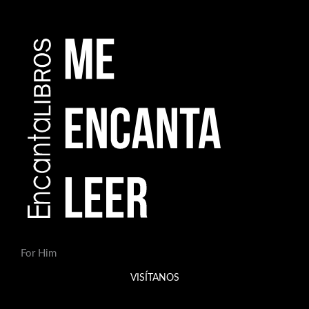
For Him
VISÍTANOS