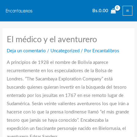
Ir
Bs.
0.00
al
contenido
El médico y el aventurero
Deja un comentario
/
Uncategorized
/ Por
Encantalibros
A principios de 1928 el nombre de Bolivia aparece
recurrentemente en los especuladores de la Bolsa de
Londres. “The Sacambaya Exploration Company” está
buscando quienes quieran invertir en la búsqueda del tesoro
enterrado por los jesuitas en 1767 en ese remoto lugar de
Sudamérica. Serán veinte valientes aventureros los que irán a
hacerse con lo que la prensa londinense llamó “el más grande
tesoro que jamás se haya conocido”. Encabezaba la
expedición un fascinante personaje nacido en Bielorrusia, el
aventurero Edgar Sanders.