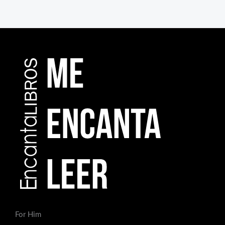
For Him