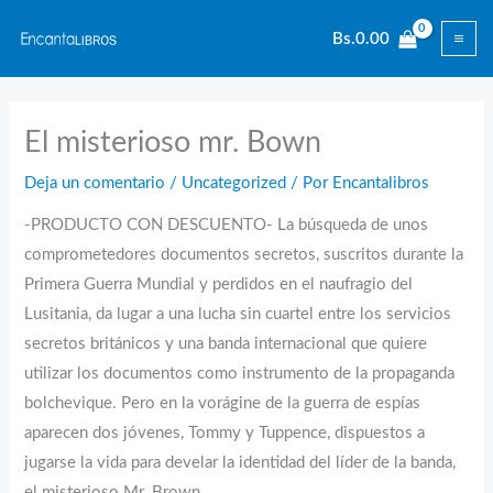
Ir
Bs.
0.00
al
contenido
El misterioso mr. Bown
Deja un comentario
/
Uncategorized
/ Por
Encantalibros
-PRODUCTO CON DESCUENTO- La búsqueda de unos
comprometedores documentos secretos, suscritos durante la
Primera Guerra Mundial y perdidos en el naufragio del
Lusitania, da lugar a una lucha sin cuartel entre los servicios
secretos británicos y una banda internacional que quiere
utilizar los documentos como instrumento de la propaganda
bolchevique. Pero en la vorágine de la guerra de espías
aparecen dos jóvenes, Tommy y Tuppence, dispuestos a
jugarse la vida para develar la identidad del líder de la banda,
el misterioso Mr. Brown.