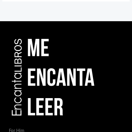
For Him