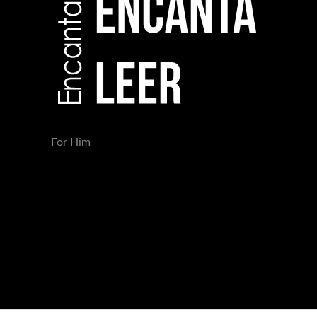
For Him