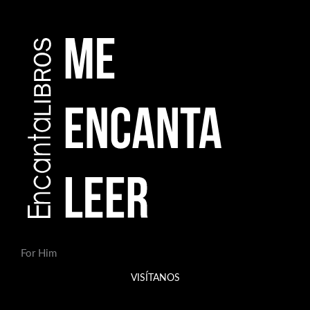
For Him
VISÍTANOS