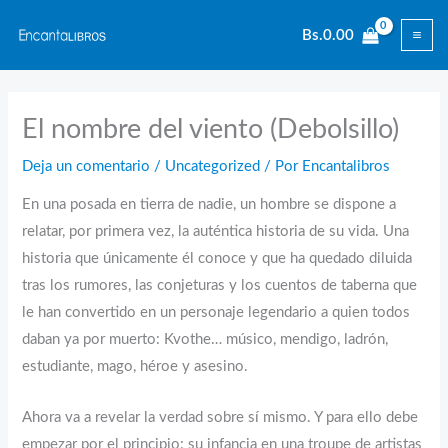
Ir
Bs.
0.00
al
contenido
El nombre del viento (Debolsillo)
Deja un comentario
/
Uncategorized
/ Por
Encantalibros
En una posada en tierra de nadie, un hombre se dispone a
relatar, por primera vez, la auténtica historia de su vida. Una
historia que únicamente él conoce y que ha quedado diluida
tras los rumores, las conjeturas y los cuentos de taberna que
le han convertido en un personaje legendario a quien todos
daban ya por muerto: Kvothe… músico, mendigo, ladrón,
estudiante, mago, héroe y asesino.
Ahora va a revelar la verdad sobre sí mismo. Y para ello debe
empezar por el principio: su infancia en una troupe de artistas