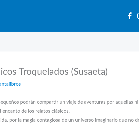
sicos Troquelados (Susaeta)
antalibros
s podrán compartir un viaje de aventuras por aquellas histo
 encanto de los relatos clásicos.
ida, por la magia contagiosa de un universo imaginario que no dej