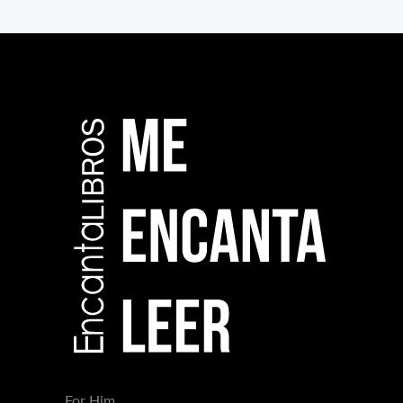
For Him